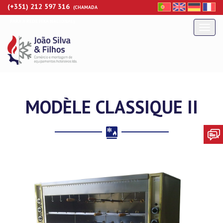
(+351) 212 597 316
(CHAMADA
PARA A REDE FIXA NACIONAL)
Togg
navi
MODÈLE CLASSIQUE II