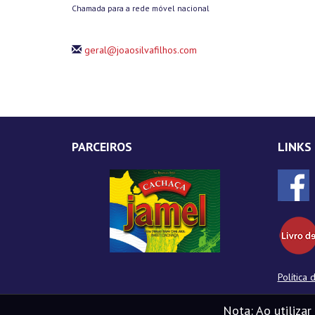
Chamada para a rede móvel nacional
geral@joaosilvafilhos.com
PARCEIROS
LINKS
Política 
Nota: Ao utilizar